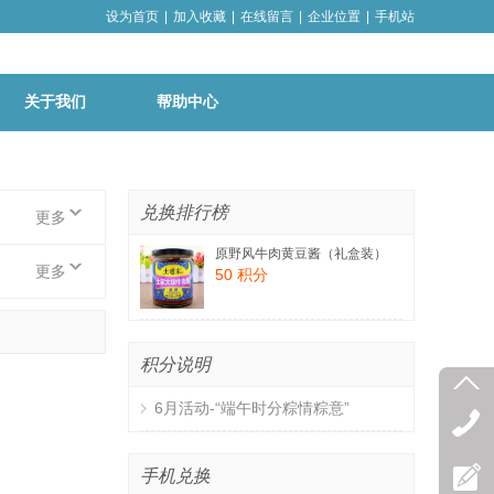
设为首页
|
加入收藏
|
在线留言
|
企业位置
|
手机站
关于我们
帮助中心
兑换排行榜
更多
原野风牛肉黄豆酱（礼盒装）
更多
50 积分
积分说明
6月活动-“端午时分粽情粽意”
手机兑换