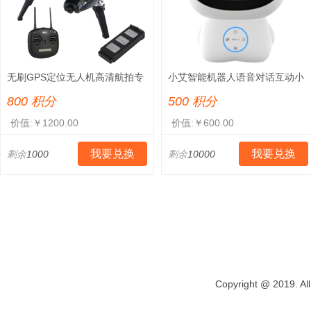
无刷GPS定位无人机高清航拍专
小艾智能机器人语音对话互动小
业成人遥控飞机电调四轴飞行器
度管家型小爱早教机同学儿童点
800 积分
500 积分
读机
价值:￥1200.00
价值:￥600.00
我要兑换
我要兑换
剩余
1000
剩余
10000
Copyright @ 2019. All