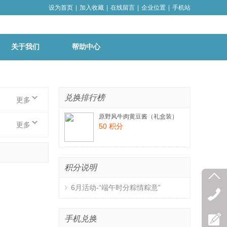
设为首页
|
加入收藏
|
在线留言
|
企业位置
|
手机站
关于我们
帮助中心
兑换排行榜
更多
原野风牛肉黄豆酱（礼盒装）
更多
50 积分
积分说明
6月活动-“端午时分粽情粽意”
手机兑换