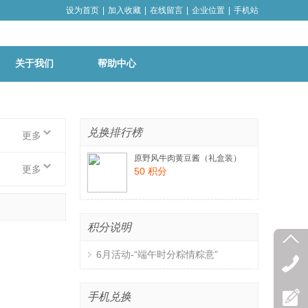
设为首页
|
加入收藏
|
在线留言
|
企业位置
|
手机站
关于我们
帮助中心
兑换排行榜
更多
原野风牛肉黄豆酱（礼盒装）
更多
50 积分
积分说明
6月活动-“端午时分粽情粽意”
手机兑换