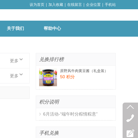
设为首页
|
加入收藏
|
在线留言
|
企业位置
|
手机站
关于我们
帮助中心
兑换排行榜
更多
原野风牛肉黄豆酱（礼盒装）
更多
50 积分
积分说明
6月活动-“端午时分粽情粽意”
手机兑换