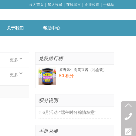
设为首页
|
加入收藏
|
在线留言
|
企业位置
|
手机站
关于我们
帮助中心
兑换排行榜
更多
原野风牛肉黄豆酱（礼盒装）
更多
50 积分
积分说明
6月活动-“端午时分粽情粽意”
手机兑换